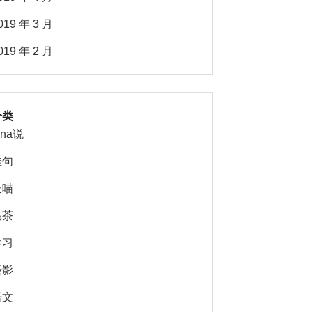
019 年 3 月
019 年 2 月
分类
ina说
佳句
吸喵
品茶
学习
摄影
语文