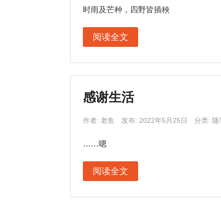
时雨及芒种，四野皆插秧
阅读全文
感谢生活
作者:
老鱼
发布: 2022年5月25日
分类:
随
……嗯
阅读全文