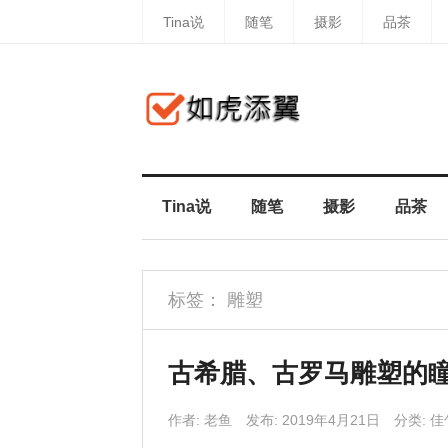
Tina说
随笔
摄影
品茶
Tina说
随笔
摄影
品茶
标签：
雕塑
古希腊、古罗马雕塑的
作者:
老鱼
发布: 2019年4月21日
分类:
佳