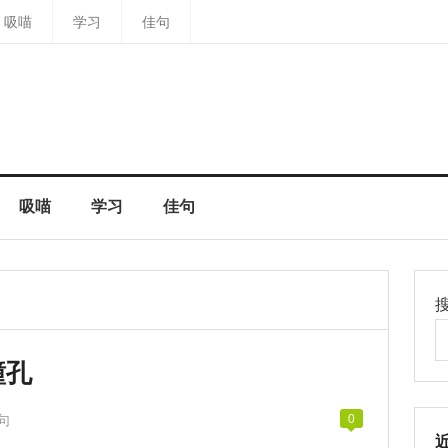
吸喵
学习
佳句
吸喵
学习
佳句
瞳孔
句
0