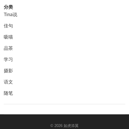
分类
Tina说
佳句
吸喵
品茶
学习
摄影
语文
随笔
© 2026
如虎添翼