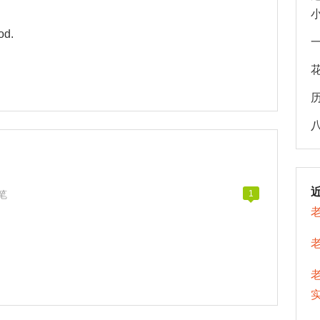
od.
笔
1