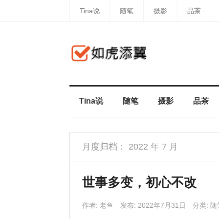
Tina说
随笔
摄影
品茶
Tina说
随笔
摄影
品茶
月度归档：
2022 年 7 月
世事多变，初心不改
作者:
老鱼
发布: 2022年7月31日
分类:
随