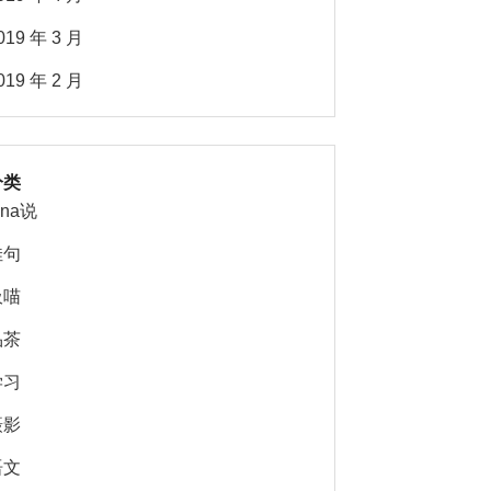
019 年 3 月
019 年 2 月
分类
ina说
佳句
吸喵
品茶
学习
摄影
语文