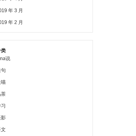
019 年 3 月
019 年 2 月
分类
ina说
佳句
吸喵
品茶
学习
摄影
语文