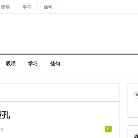
吸喵
学习
佳句
吸喵
学习
佳句
瞳孔
句
0