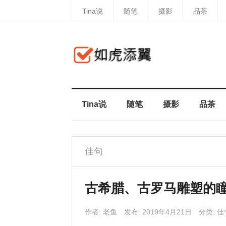
Tina说
随笔
摄影
品茶
Tina说
随笔
摄影
品茶
佳句
古希腊、古罗马雕塑的
作者:
老鱼
发布: 2019年4月21日
分类:
佳