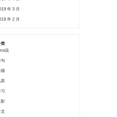
019 年 3 月
019 年 2 月
分类
ina说
佳句
吸喵
品茶
学习
摄影
语文