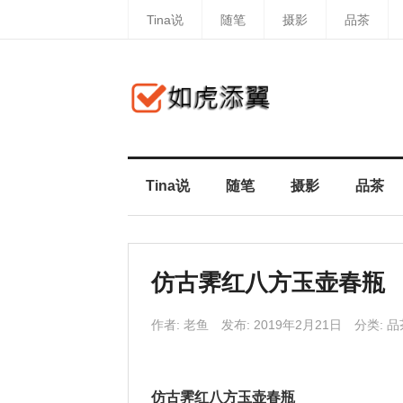
Tina说
随笔
摄影
品茶
Tina说
随笔
摄影
品茶
仿古霁红八方玉壶春瓶
作者:
老鱼
发布: 2019年2月21日
分类:
品
仿古霁红八方玉壶春瓶