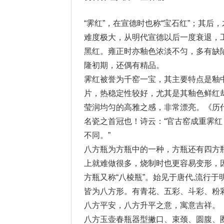
“霁红”，在宣德时也称“宝石红”；其后
难度极大，从明代宣德以后一度衰退，
黑红。雍正时亦釉色浓淡不匀，多有缺
隆初期，还偶有精品。
霁红被誉为千窑一宝，其主要特点是釉
片，热稳定性较好，尤其是其釉色鲜红
莹润均匀的高雅之感，非常漂亮。《历
名瓷之首冠也！诗云：“官古窑成重霁
不同。”
八方瓶为方瓶中的一种，方瓶还有四方
上就难做很多，烧制时也更容易变形，
方瓶又称“八棱瓶”。始见于唐代,流行
皆为八方形。有青花、五彩、斗彩、粉
八方平安，八方升平之意，寓意吉祥。
八方玉壶春瓶器型撇口、束颈、圆腹、