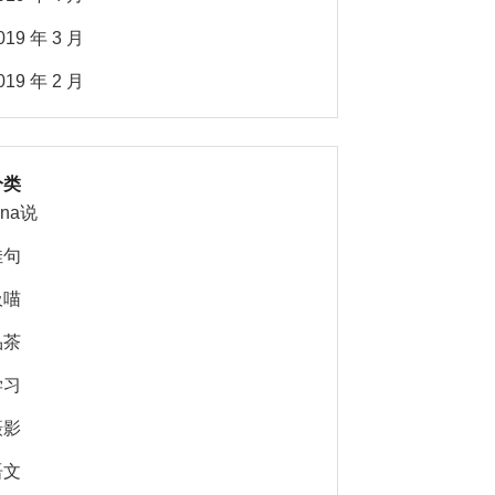
019 年 3 月
019 年 2 月
分类
ina说
佳句
吸喵
品茶
学习
摄影
语文