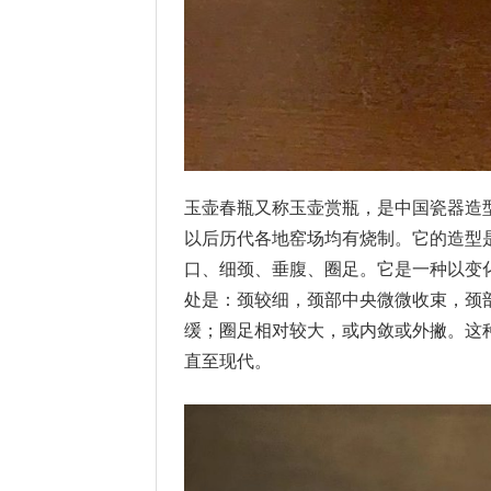
玉壶春瓶又称玉壶赏瓶，是中国瓷器造
以后历代各地窑场均有烧制。它的造型
口、细颈、垂腹、圈足。它是一种以变
处是：颈较细，颈部中央微微收束，颈
缓；圈足相对较大，或内敛或外撇。这
直至现代。