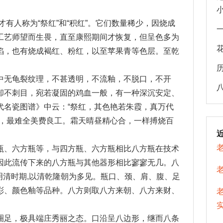
，才有人称为“祭红”和“积红”。它们数量稀少，因烧成
工艺师望而生畏，直至康熙期间才恢复，但呈色多为
陷，也有烧成褐红、粉红，以至苹果青等色层。至乾
中无龟裂纹理，不甚透明，不流釉，不脱口，不开
却不刺目，宛若凝固的鸡血一般，有一种深沉安定、
代名瓷图谱》中云：“祭红，其色艳若朱霞，真万代
红，最难全美费良工。霜天晴昼精心合，一样搏烧百
瓶、六方瓶等，与四方瓶、六方瓶相比八方瓶在技术
因此流传下来的八方瓶与其他器形相比寥寥无几。八
于明清时期,以清乾隆朝为多见。瓶口、颈、肩、腹、足
彩、颜色釉等品种。八方则取八方来朝、八方来财、
圈足，极具端庄秀丽之态。口沿呈八边形，继而八条