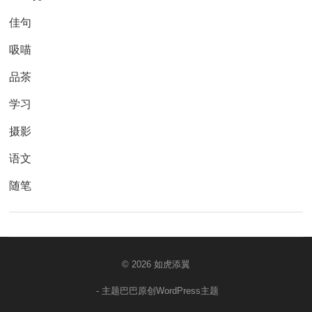
佳句
吸喵
品茶
学习
摄影
语文
随笔
© 2026
如虎添翼
- 主题巴巴原创
WordPress主题