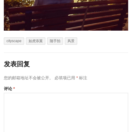
cityscape
如虎添翼
随手拍
风景
发表回复
您的邮箱地址不会被公开。
必填项已用
*
标注
评论
*