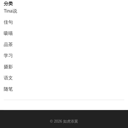
分类
Tina说
佳句
吸喵
品茶
学习
摄影
语文
随笔
© 2026
如虎添翼